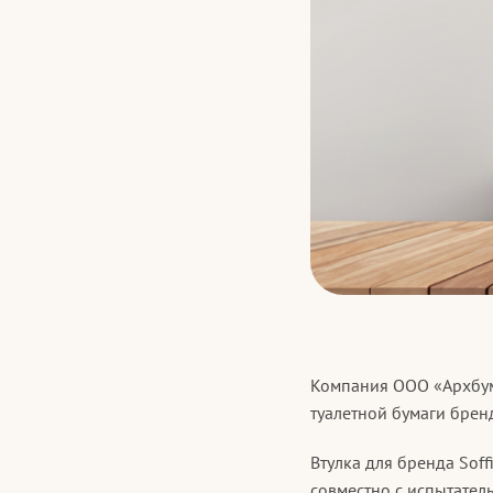
Компания ООО «Архбум 
туалетной бумаги брен
Втулка для бренда Soff
совместно с испытате