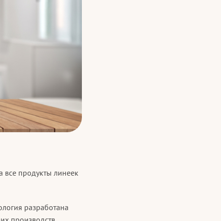
а все продукты линеек
нология разработана
их производств