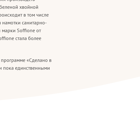
% беленой хвойной
роисходит в том числе
я намотки санитарно-
 марки Soffione от
fione стала более
в программе «Сделано в
 и пока единственными