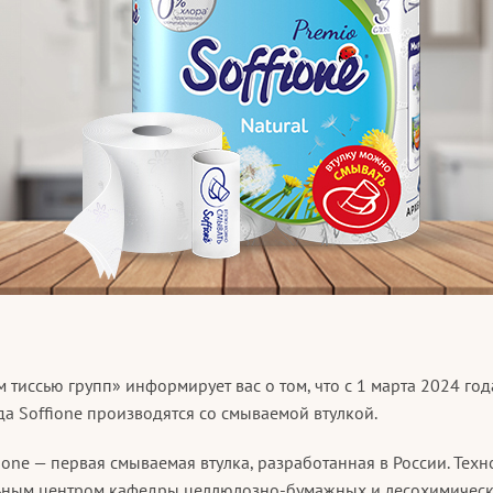
тиссью групп» информирует вас о том, что с 1 марта 2024 год
да Soffione производятся со смываемой втулкой.
ione — первая смываемая втулка, разработанная в России. Тех
льным центром кафедры целлюлозно-бумажных и лесохимическ