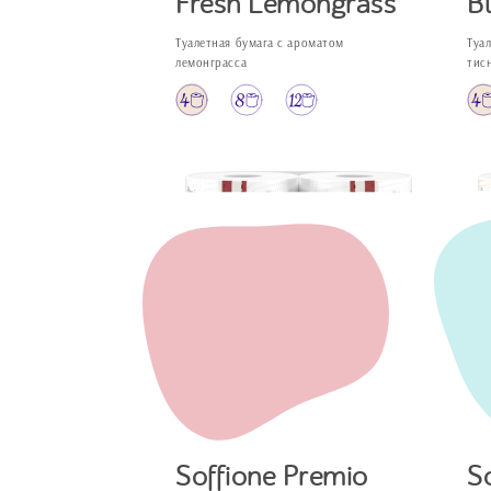
Fresh Lemongrass
B
Туалетная бумага с ароматом
Туа
лемонграсса
тис
Soffione Premio
S