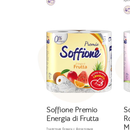
аро
Soffione Premio
S
Energia di Frutta
R
M
Туалетная бумага с фруктовым