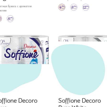
летная бумага с ароматом
нолии
offione Decoro
Soffione Decoro