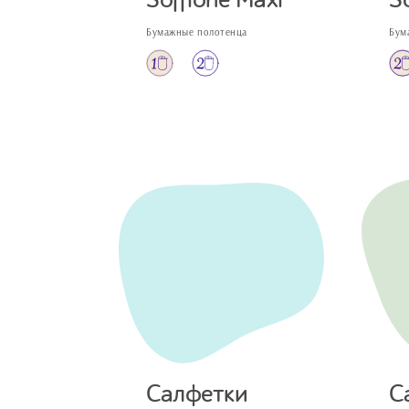
Soffione Maxi
S
Бумажные полотенца
Бум
Салфетки
С