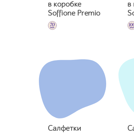
в коробке
в
Soffione Premio
S
Салфетки
С