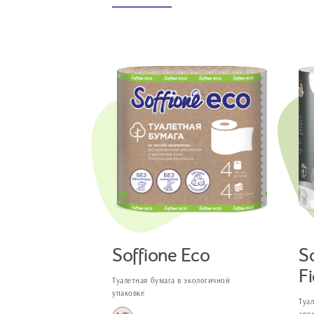
Soffione Eco
S
Fi
Туалетная бумага в экологичной
упаковке
Туа