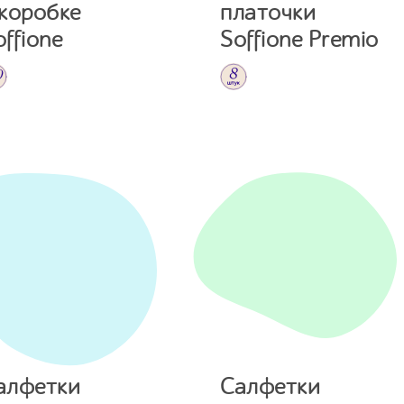
 коробке
платочки
offione
Soffione Premio
алфетки
Салфетки