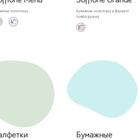
offione Menu
Soffione Grande
ажные полотенца
Бумажные полотенца в формате
Jumbo‑рулона
алфетки
Бумажные