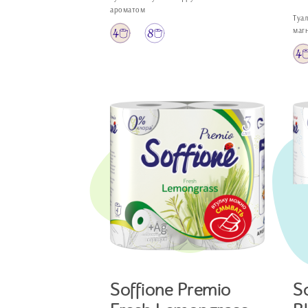
ароматом
Туа
маг
Soffione Premio
S