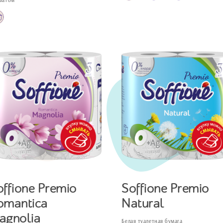
матом
offione Premio
Soffione Premio
omantica
Natural
agnolia
Белая туалетная бумага